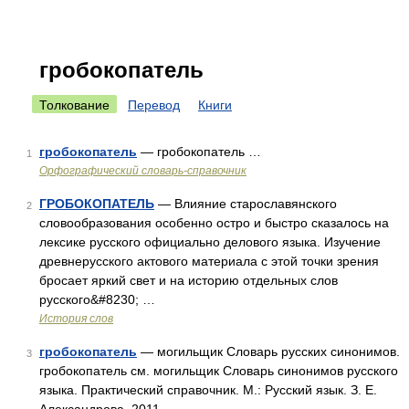
гробокопатель
Толкование
Перевод
Книги
гробокопатель
— гробокопатель …
1
Орфографический словарь-справочник
ГРОБОКОПАТЕЛЬ
— Влияние старославянского
2
словообразования особенно остро и быстро сказалось на
лексике русского официально делового языка. Изучение
древнерусского актового материала с этой точки зрения
бросает яркий свет и на историю отдельных слов
русского&#8230; …
История слов
гробокопатель
— могильщик Словарь русских синонимов.
3
гробокопатель см. могильщик Словарь синонимов русского
языка. Практический справочник. М.: Русский язык. З. Е.