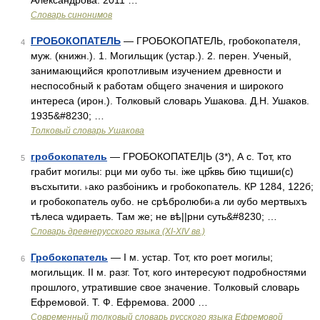
Александрова. 2011 …
Словарь синонимов
ГРОБОКОПАТЕЛЬ
— ГРОБОКОПАТЕЛЬ, гробокопателя,
4
муж. (книжн.). 1. Могильщик (устар.). 2. перен. Ученый,
занимающийся кропотливым изучением древности и
неспособный к работам общего значения и широкого
интереса (ирон.). Толковый словарь Ушакова. Д.Н. Ушаков.
1935&#8230; …
Толковый словарь Ушакова
гробокопатель
— ГРОБОКОПАТЕЛ|Ь (3*), А с. Тот, кто
5
грабит могилы: рци ми ѹбо ты. іже цр҃квь б҃ию тщиши(с)
въсхытити. ˫ако разбоіникъ и гробокопатель. КР 1284, 122б;
и гробокопатель ѹбо. не срѣбролюби˫а ли ѹбо мертвыхъ
тѣлеса ѡдираеть. Там же; не вѣ||рни суть&#8230; …
Словарь древнерусского языка (XI-XIV вв.)
Гробокопатель
— I м. устар. Тот, кто роет могилы;
6
могильщик. II м. разг. Тот, кого интересуют подробностями
прошлого, утратившие свое значение. Толковый словарь
Ефремовой. Т. Ф. Ефремова. 2000 …
Современный толковый словарь русского языка Ефремовой